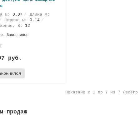
s
та м:
0.07
Длина м:
Ширина м:
0.14
яжение, В:
12
Закончился
07 руб.
акончился
Показано с 1 по 7 из 7 (всего
ы продаж