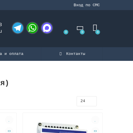
Вход по СМС
3
u
0
0
0
Telegram
WhatsApp
MAX
а и оплата
Контакты
ия)