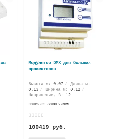
ков
Модулятор DMX для больших
прожекторов
Высота м:
0.07
Длина м:
0.13
Ширина м:
0.12
Напряжение, В:
12
Закончился
100419 руб.