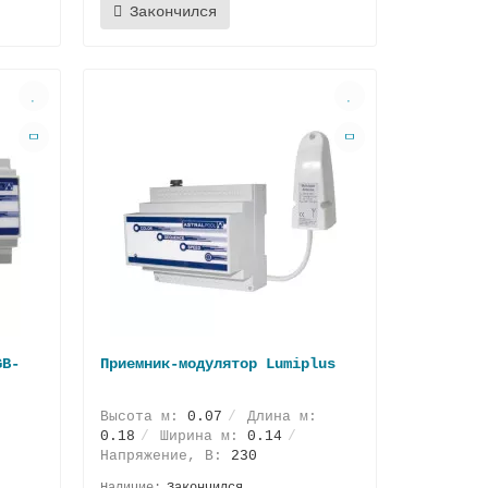
Закончился
GB-
Приемник-модулятор Lumiplus
Высота м:
0.07
Длина м:
0.18
Ширина м:
0.14
Напряжение, В:
230
Закончился