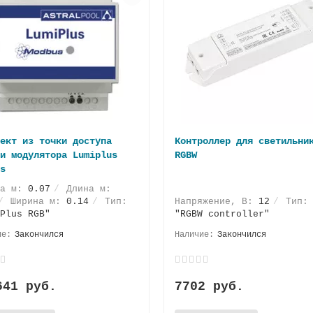
ект из точки доступа
Контроллер для светильни
и модулятора Lumiplus
RGBW
s
та м:
0.07
Длина м:
Ширина м:
0.14
Тип:
Напряжение, В:
12
Тип:
Plus RGB"
"RGBW controller"
Закончился
Закончился
641 руб.
7702 руб.