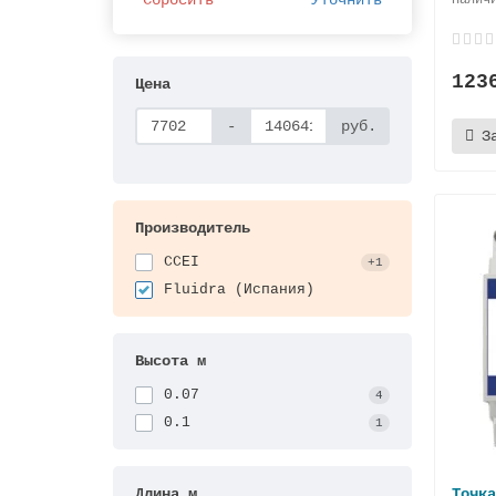
123
Цена
-
руб.
З
Производитель
CCEI
+1
Fluidra (Испания)
Высота м
0.07
4
0.1
1
Длина м
Точка