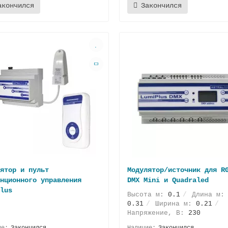
акончился
Закончился
ятор и пульт
Модулятор/источник для R
нционного управления
DMX Mini и Quadraled
lus
Высота м:
0.1
Длина м:
0.31
Ширина м:
0.21
Напряжение, В:
230
Закончился
Закончился