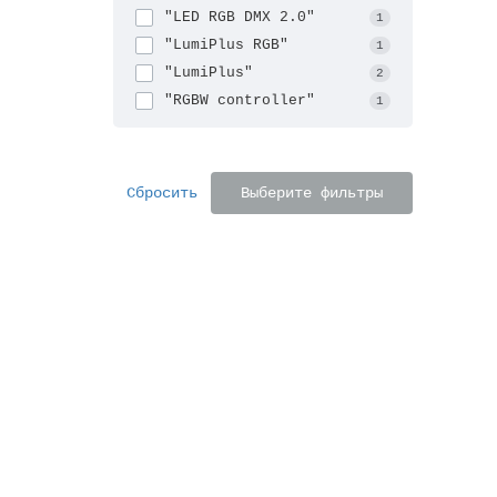
"LED RGB DMX 2.0"
1
"LumiPlus RGB"
1
"LumiPlus"
2
"RGBW controller"
1
Сбросить
Выберите фильтры
Решетк
Высот
220 
За