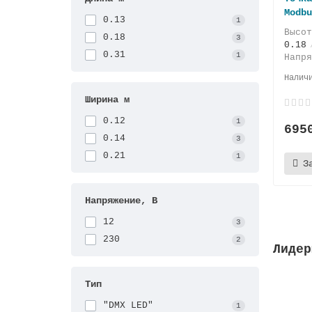
Modbu
0.13
1
Высо
0.18
3
0.18
0.31
1
Напр
Ширина м
0.12
1
695
0.14
3
0.21
1
З
Напряжение, В
12
3
230
2
Лидер
Тип
"DMX LED"
1