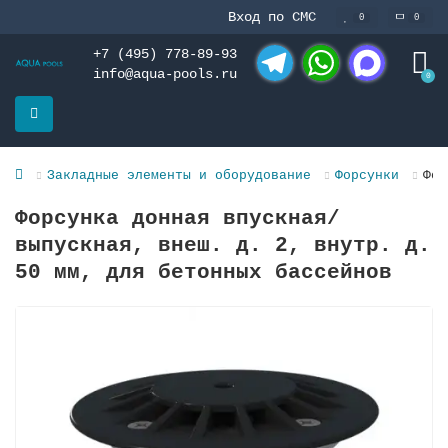
Вход по СМС
0
0
+7 (495) 778-89-93
info@aqua-pools.ru
0
Telegram
WhatsApp
MAX
Закладные элементы и оборудование
Форсунки
Фор
Форсунка донная впускная/
выпускная, внеш. д. 2, внутр. д.
50 мм, для бeтонных бассейнов