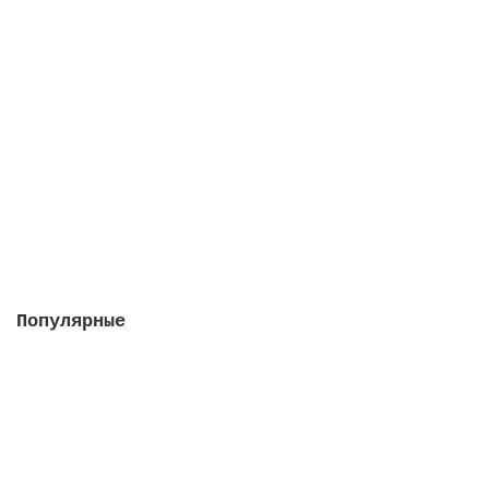
Кларитаб, 2 упаковки в 1 штуке
Закончился
2412 руб.
Закончился
Популярные