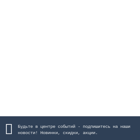
Термометр погружной Shark, цилиндрический
Закончился
6909 руб.
Закончился
Будьте в центре событий - подпишитесь на наши
новости! Новинки, скидки, акции.