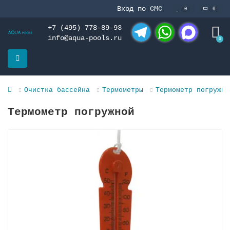
Вход по СМС
0
0
+7 (495) 778-89-93
info@aqua-pools.ru
0
Telegram
WhatsApp
MAX
Очистка бассейна
Термометры
Термометр погружно
Термометр погружной