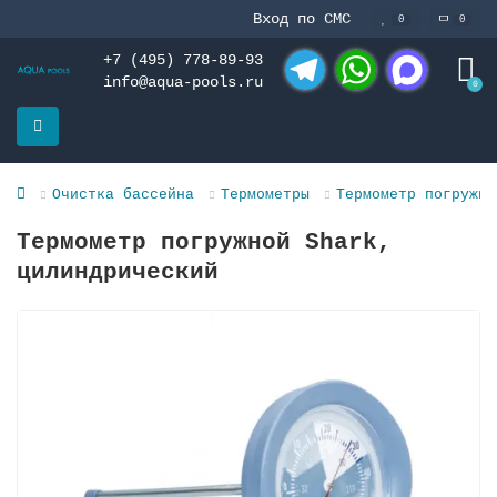
Вход по СМС
0
0
+7 (495) 778-89-93
info@aqua-pools.ru
0
Telegram
WhatsApp
MAX
Очистка бассейна
Термометры
Термометр погружно
Термометр погружной Shark,
цилиндрический