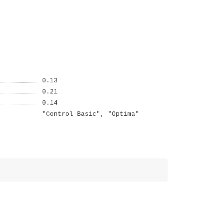
0.13
0.21
0.14
"Control Basic", "Optima"