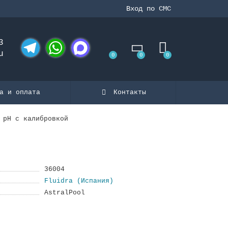
Вход по СМС
3
u
0
0
0
Telegram
WhatsApp
MAX
а и оплата
Контакты
 pH с калибровкой
36004
Fluidra (Испания)
AstralPool