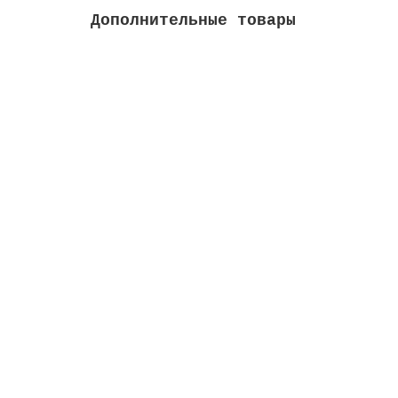
Дополнительные товары
Емкость для химических реагентов, объем 25
Высота м:
1.08
Длина м:
0.58
Ширина м
Закончился