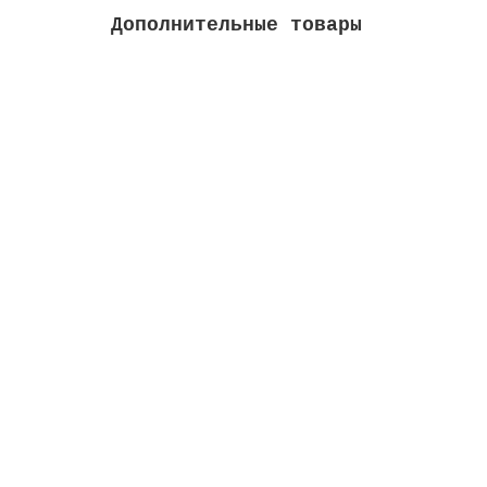
Дополнительные товары
Электрод Rx для насоса Exactus
Высота м:
0.05
Длина м:
0.2
Ширина м:
Закончился