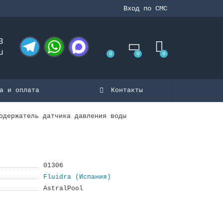
Вход по СМС
3
u
0
0
0
Telegram
WhatsApp
MAX
а и оплата
Контакты
одержатель датчика давления воды
01306
Fluidra (Испания)
AstralPool