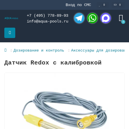
Вход по СМС
0
0
+7 (495) 778-89-93
info@aqua-pools.ru
0
Telegram
WhatsApp
MAX
Дозирование и контроль
Аксессуары для дозировани
Датчик Redox с калибровкой