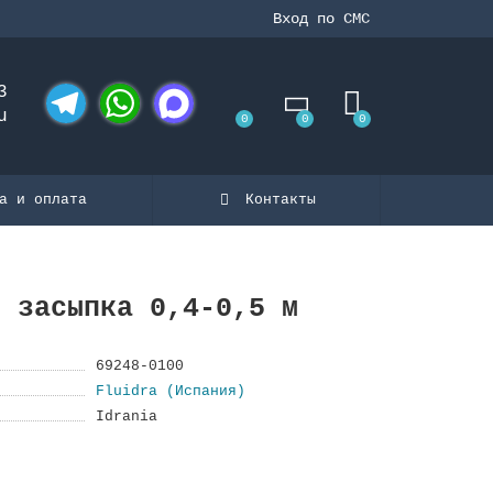
Вход по СМС
3
u
0
0
0
Telegram
WhatsApp
MAX
а и оплата
Контакты
, засыпка 0,4-0,5 м
69248-0100
Fluidra (Испания)
Idrania