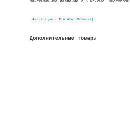
Максимальное давление 2,5 кг/см2. Многопози
Фильтрация - Fluidra (Испания)
Дополнительные товары
Вентиль Idrania New Generation с патрубком