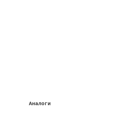
Насос M.I. 7,8 м3/ч, 0.37 кВт, II, с префи
Высота м:
0.34
Префильтр входит:
да
Дли
Закончился
49544 руб.
Закончился
Аналоги