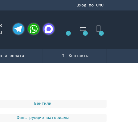
Вход по СМС
3
u
0
0
0
Telegram
WhatsApp
MAX
а и оплата
Контакты
Вентили
Фильтрующие материалы