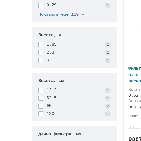
0.29
1
Показать еще 119
Высота, м
1.85
1
2.3
1
3
1
Фильт
ч, с 
Высота, см
засып
Высо
12.2
1
0.52
52.5
1
Венти
90
2
без в
120
1
Длина фильтра, мм
988