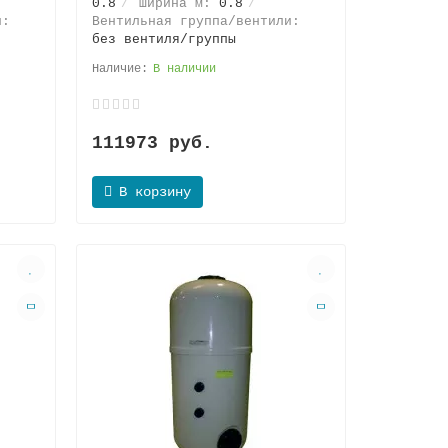
0.8
Ширина м:
0.8
и:
Вентильная группа/вентили:
без вентиля/группы
В наличии
111973 руб.
В корзину