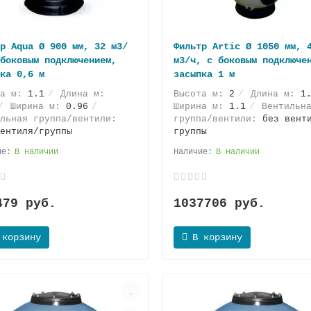
р Aqua Ø 900 мм, 32 м3/
Фильтр Artic Ø 1050 мм, 
боковым подключением,
м3/ч, с боковым подключе
ка 0,6 м
засыпка 1 м
та м:
1.1
Длина м:
Высота м:
2
Длина м:
1
Ширина м:
0.96
Ширина м:
1.1
Вентильн
льная группа/вентили:
группа/вентили:
без вент
ентиля/группы
группы
В наличии
В наличии
479 руб.
1037706 руб.
 корзину
В корзину