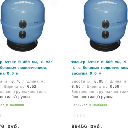
р Aster Ø 450 мм, 8 м3/
Фильтр Aster Ø 500 мм, 9
боковым подключениeм,
ч, с боковым подключение
ка 0,6 м
зaсыпка 0,6 м
та м:
0.76
Длина м:
Высота м:
0.85
Длина м
Ширина м:
0.52
0.56
Ширина м:
0.56
льная группа/вентили:
Вентильная группа/вентил
ентиля/группы
без вентиля/группы
В наличии
В наличии
70 руб.
99456 руб.