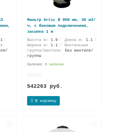
43
Фильтр Artic Ø 950 мм, 35 м3/
нием,
ч, с боковым подключением,
засыпка 1 м
.1
Высота м:
1.9
Длина м:
1.1
ая
Ширина м:
1.1
Вентильная
иля/
группа/вентили:
без вентиля/
группы
В наличии
542263 руб.
В корзину