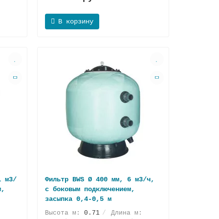
В корзину
1 м3/
Фильтр BWS Ø 400 мм, 6 м3/ч,
м,
с боковым подключением,
засыпка 0,4-0,5 м
:
Высота м:
0.71
Длина м: