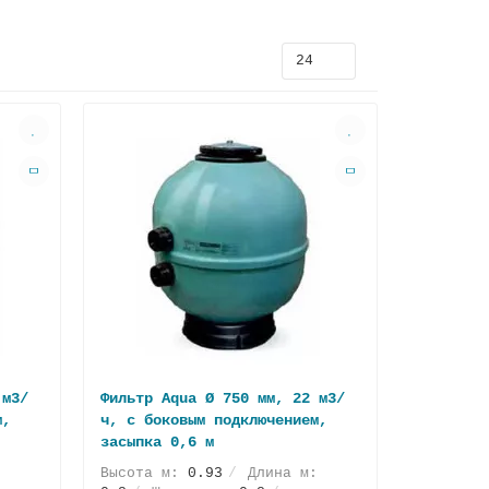
 м3/
Фильтр Aqua Ø 750 мм, 22 м3/
м,
ч, с боковым подключением,
засыпка 0,6 м
:
Высота м:
0.93
Длина м: