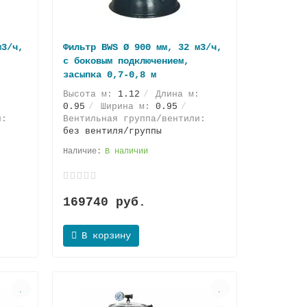
м3/ч,
Фильтр BWS Ø 900 мм, 32 м3/ч,
с боковым подключением,
засыпка 0,7-0,8 м
:
Высота м:
1.12
Длина м:
0.95
Ширина м:
0.95
и:
Вентильная группа/вентили:
без вентиля/группы
В наличии
169740 руб.
В корзину