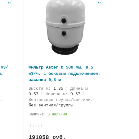
 м3/
Фильтр Aster Ø 500 мм, 9,5
м,
м3/ч, с боковым подключением,
засыпка 0,8 м
:
Высота м:
1.35
Длина м:
0.57
Ширина м:
0.57
и:
Вентильная группа/вентили:
без вентиля/группы
В наличии
191058 руб.