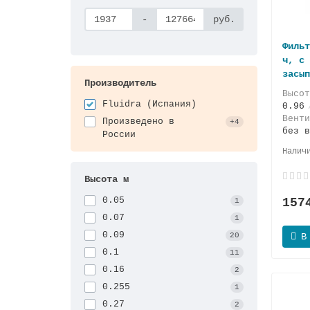
-
руб.
Фильт
ч, с 
засып
Производитель
Высо
Fluidra (Испания)
0.96
Венти
Произведено в
+4
без в
России
Высота м
0.05
157
1
0.07
1
0.09
20
В
0.1
11
0.16
2
0.255
1
0.27
2