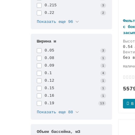
0.215
3
0.22
2
Фильт
Показать еще 96
с бок
засып
Ширина м
Высо
0.54
0.05
3
Венти
без в
0.08
1
0.09
1
0.1
4
0.12
1
0.15
557
1
0.16
1
0.19
В
13
Показать еще 88
Объем бассейна, мЗ