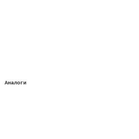
Устройство ультрафиолета UV-C Tech Amalgam, поток
22 м3/ч, 130 Вт Амальгама
Закончился
96016 руб.
Закончился
Аналоги