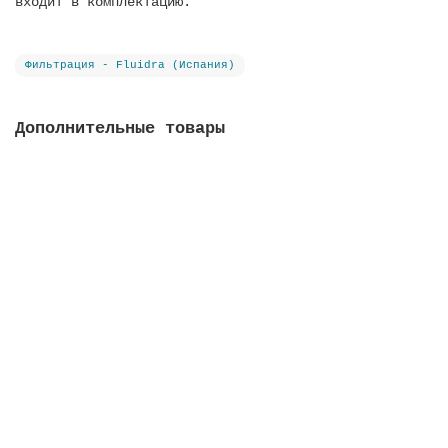
входит в комплектацию.
Фильтрация - Fluidra (Испания)
Дополнительные товары
Вентиль Idrania New Generation с патрубком,
соединение 2, конфигурация 3