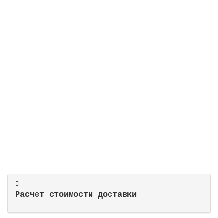
Фильтр Vesubio Ø 750 мм, 22 м3/ч, с боковым
подключением, засыпка 0,6 м
Закончился
163561 руб.
Закончился
Расчет стоимости доставки