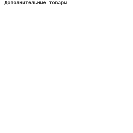
Дополнительные товары
Вентиль Classic с патрубком, соединение 2,
конфигурация 2
Закончился
27342 руб.