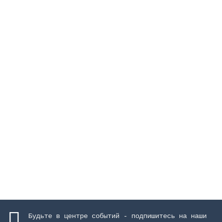
Электролизер Hydroxinator iQ 10,
производительность 10 г/ч
Закончился
171528 руб.
Закончился
Будьте в центре событий - подпишитесь на наши