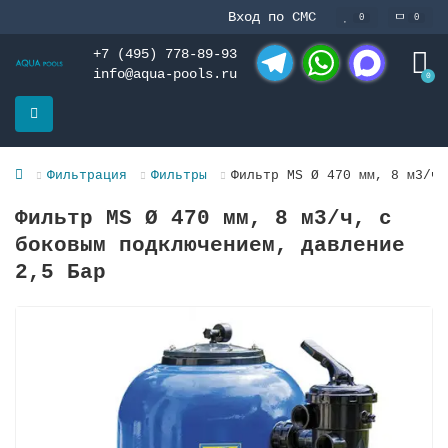
Вход по СМС
0
0
+7 (495) 778-89-93
info@aqua-pools.ru
0
Telegram
WhatsApp
MAX
Фильтрация
Фильтры
Фильтр MS Ø 470 мм, 8 м3/ч,
Фильтр MS Ø 470 мм, 8 м3/ч, с
боковым подключением, давление
2,5 Бар