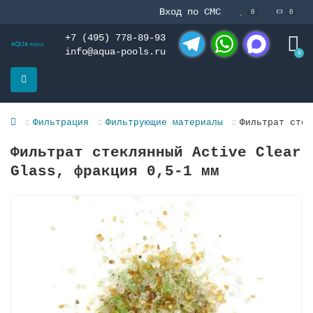
Вход по СМС
0
0
+7 (495) 778-89-93
info@aqua-pools.ru
0
Telegram
WhatsApp
MAX
Фильтрация
Фильтрующие материалы
Фильтрат стек
Фильтрат стеклянный Active Clear
Glass, фракция 0,5-1 мм