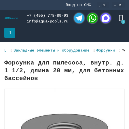
Вход по СМС
0
0
+7 (495) 778-89-93
info@aqua-pools.ru
0
Telegram
WhatsApp
MAX
Закладные элементы и оборудование
Форсунки
Фор
Форсунка для пылесоса, внутр. д.
1 1/2, длина 20 мм, для бетонных
бассейнов