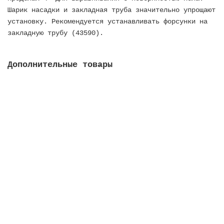
Шарик насадки и закладная труба значительно упрощают
установку. Рекомендуется устанавливать форсунки на
закладную трубу (43590).
Дополнительные товары
Форсунка всасывающая, внеш. д. 2, внутр. д. 50 мм,
для пленочных бaссейнов