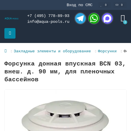
Вход по СМС
0
0
+7 (495) 778-89-93
info@aqua-pools.ru
0
Telegram
WhatsApp
MAX
Закладные элементы и оборудование
Форсунки
Фор
Форсунка донная впускная BCN 03,
внеш. д. 90 мм, для плeночных
бассeйнов