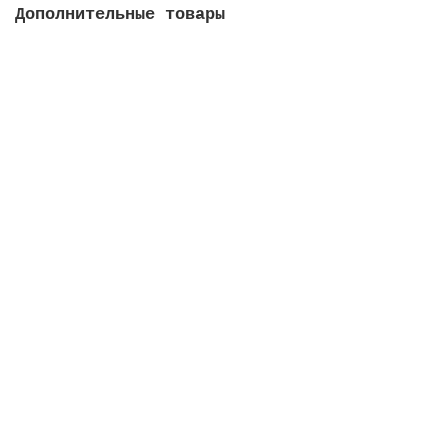
Дополнительные товары
Регулятор уровня воды, ABS-пластик
Закончился
15090 руб.