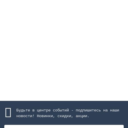
Скиммер без вставок NORM 17,5 л, крышка
квадратная, для сборных бассейнов
Закончился
30222 руб.
Закончился
Будьте в центре событий - подпишитесь на наши
новости! Новинки, скидки, акции.