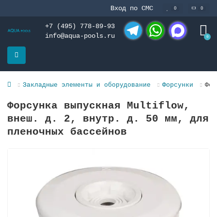
Вход по СМС
0
0
+7 (495) 778-89-93
info@aqua-pools.ru
0
Telegram
WhatsApp
MAX
Закладные элементы и оборудование
Форсунки
Фор
Форсунка выпускная Multiflow,
внеш. д. 2, внутр. д. 50 мм, для
пленочных баcсейнов