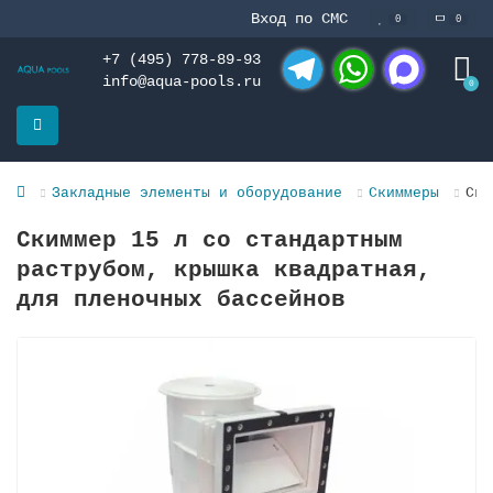
Вход по СМС
0
0
+7 (495) 778-89-93
info@aqua-pools.ru
0
Telegram
WhatsApp
MAX
Закладные элементы и оборудование
Скиммеры
Ски
Скиммер 15 л со стандартным
раструбом, крышка квадратная,
для пленочных басcейнов