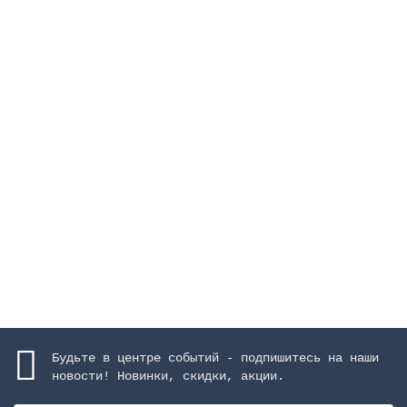
Поплавок для скиммера 15 л
Закончился
2389 руб.
Закончился
Будьте в центре событий - подпишитесь на наши
новости! Новинки, скидки, акции.