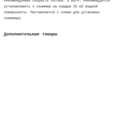
Рекомендуемая скорость потока: 5 м3/ч. Рекомендуется
устанавливать 1 скиммер на каждые 25 м2 водной
поверхности. Поставляется с клеем для установки
скиммера.
Дополнительные товары
Форсунка выпускная Multiflow, внеш. д. 2, внутр.
д. 50 мм, для пленочных баcсейнов