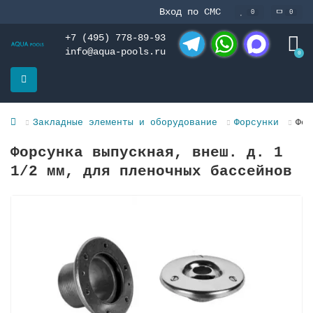
Вход по СМС
0
0
+7 (495) 778-89-93
info@aqua-pools.ru
0
Telegram
WhatsApp
MAX
Закладные элементы и оборудование
Форсунки
Фор
Форсунка выпускная, внеш. д. 1
1/2 мм, для пленочных бассейнов