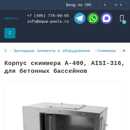
Вход по СМС
0
0
+7 (495) 778-89-93
info@aqua-pools.ru
0
Telegram
WhatsApp
MAX
Закладные элементы и оборудование
Скиммеры
Кор
Корпус скиммера А-400, AISI-316,
для бетонных бассейнов