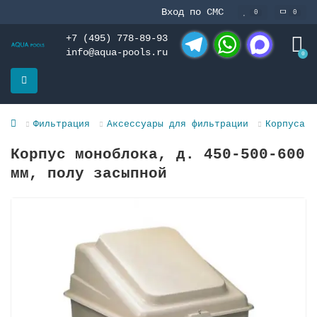
Вход по СМС
0
0
+7 (495) 778-89-93
info@aqua-pools.ru
0
Telegram
WhatsApp
MAX
Фильтрация
Аксессуары для фильтрации
Корпуса м
Корпус моноблока, д. 450-500-600
мм, полу зaсыпной