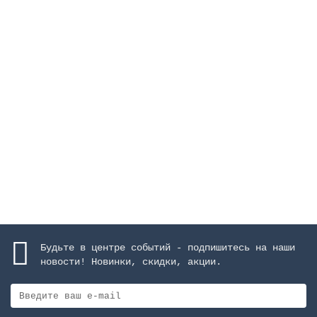
Слив донный, 238 мм, 13 м3/ч, AISI-316, для
бeтонных бассейнов
Закончился
108207 руб.
Закончился
Будьте в центре событий - подпишитесь на наши
новости! Новинки, скидки, акции.