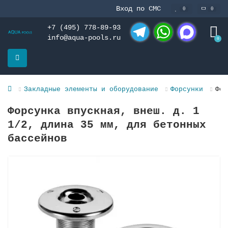
Вход по СМС
0
0
+7 (495) 778-89-93
info@aqua-pools.ru
0
Telegram
WhatsApp
MAX
Закладные элементы и оборудование
Форсунки
Фор
Форсунка впускная, внеш. д. 1
1/2, длина 35 мм, для бетонных
бассейнов