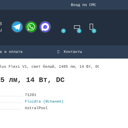
Вход по СМС
3
u
0
0
0
Telegram
WhatsApp
MAX
а и оплата
Контакты
lus Flexi V1, свет белый, 1485 лм, 14 Вт, DC
85 лм, 14 Вт, DC
71201
Fluidra (Испания)
AstralPool