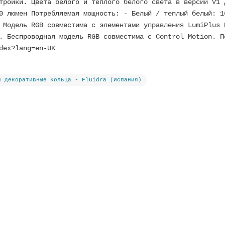
тройки. Цвета белого и теплого белого света в версии V1 
0 люмен Потребляемая мощность: - Белый / теплый белый: 1
 Модель RGB совместима с элементами управления LumiPlus 
. Беспроводная модель RGB совместима с Control Motion. П
dex?lang=en-UK
и декоративные кольца - Fluidra (Испания)