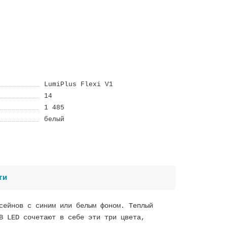
LumiPlus Flexi V1
14
1 485
белый
ти
сейнов с синим или белым фоном. Теплый
B LED сочетают в себе эти три цвета,