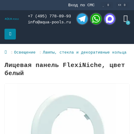
Вход по СМС
0
0
+7 (495) 778-89-93
info@aqua-pools.ru
0
Telegram
WhatsApp
MAX
Освещение
Лампы, стекла и декоративные кольца
Лицевая панель FlexiNiche, цвет
белый