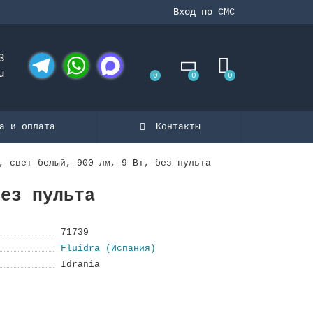
Вход по СМС
3
u
0
0
0
Telegram
WhatsApp
MAX
а и оплата
Контакты
, свет белый, 900 лм, 9 Вт, без пульта
без пульта
71739
Fluidra (Испания)
Idrania