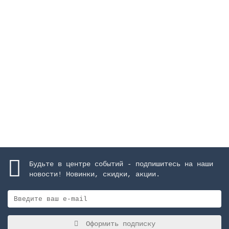
Трансформатор с защитой IP-54, 600 ВА
Закончился
38279 руб.
Закончился
Будьте в центре событий - подпишитесь на наши
новости! Новинки, скидки, акции.
Оформить подписку