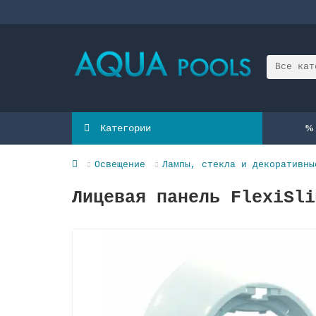
Все кат
Категории
Освещение
Лампы, стекла и декоративны
Лицевая панель FlexiSli