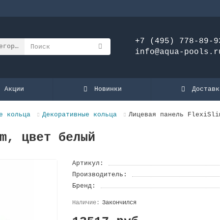
+7 (495) 778-89-9
егории
info@aqua-pools.r
Акции
Новинки
Доставк
е кольца
Декоративные кольца
Лицевая панель FlexiSli
m, цвет белый
Артикул:
Производитель:
Бренд:
Закончился