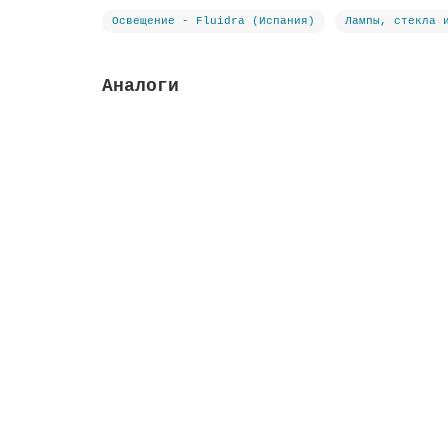
Освещение - Fluidra (Испания)
Лампы, стекла 
Аналоги
Лицевая панель FlexiRapid, цвет белый
Материал:
ABS-пластик
Тип:
лицевая панел
Закончился