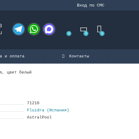
Вход по СМС
3
u
0
0
0
Telegram
WhatsApp
MAX
а и оплата
Контакты
m, цвет белый
71210
Fluidra (Испания)
AstralPool