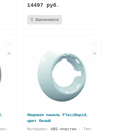
14497 руб.
Закончился
d,
Лицевая панель FlexiRapid,
цвет белый
ип:
Материал:
ABS-пластик
Тип: