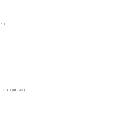
,
ип:
о 1 страниц)