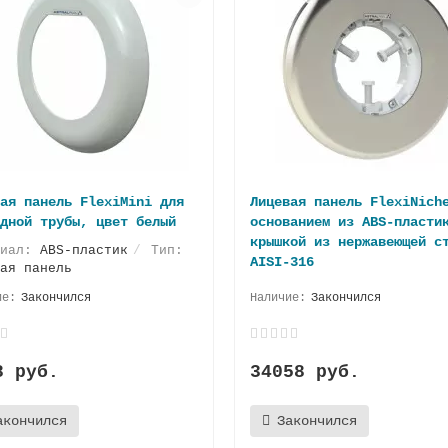
ая панель FlexiMini для
Лицевая панель FlexiNich
дной трубы, цвет белый
основанием из ABS-пласти
крышкой из нержавеющей с
риал:
ABS-пластик
Тип:
AISI-316
ая панель
Закончился
Закончился
8 руб.
34058 руб.
акончился
Закончился