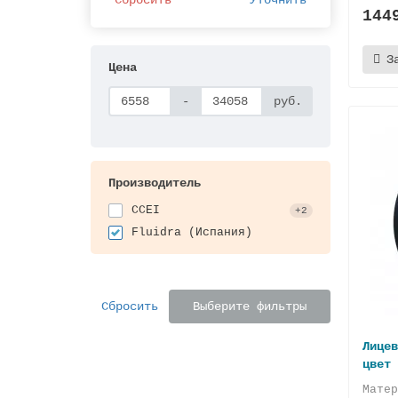
144
З
Цена
-
руб.
Производитель
CCEI
+2
Fluidra (Испания)
Сбросить
Выберите фильтры
Лицев
цвет 
Мате