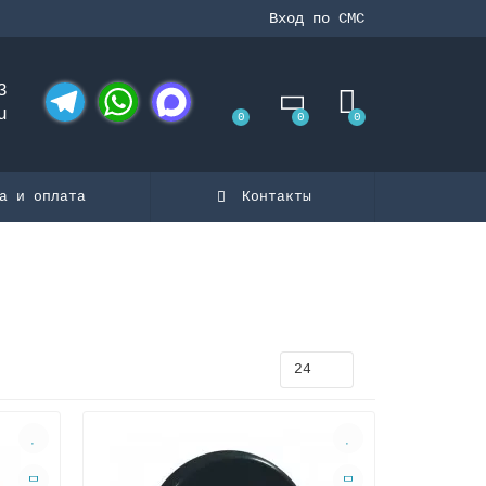
Вход по СМС
3
u
0
0
0
Telegram
WhatsApp
MAX
а и оплата
Контакты