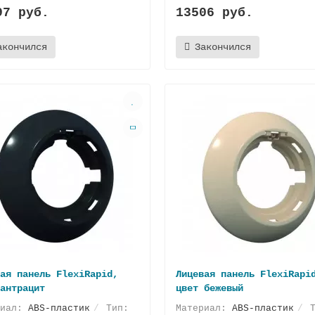
97 руб.
13506 руб.
акончился
Закончился
ая панель FlexiRapid,
Лицевая панель FlexiRapi
антрацит
цвет бежевый
риал:
ABS-пластик
Тип:
Материал:
ABS-пластик
Т