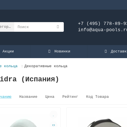
+7 (495) 778-89-9
егории
info@aqua-pools.r
Акции
Новинки
Доставк
е кольца
Декоративные кольца
idra (Испания)
чанию
Название
Цена
Рейтинг
Код Товара