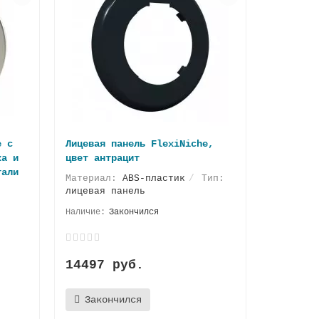
e с
Лицевая панель FlexiNiche,
ка и
цвет антрацит
тали
Материал:
ABS-пластик
Тип:
лицевая панель
Закончился
14497 руб.
Закончился