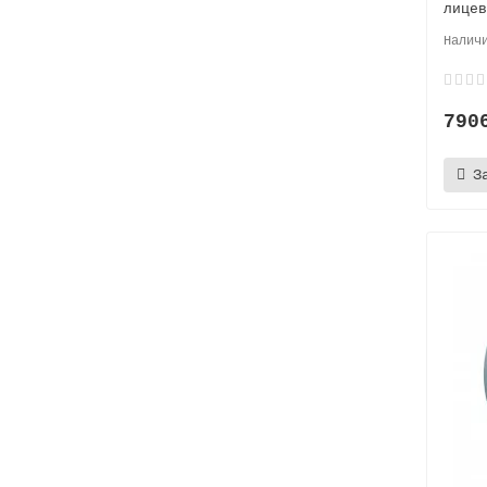
лицев
790
З