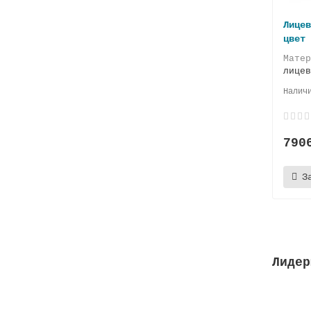
Лицев
цвет 
Мате
лицев
790
З
Лидер