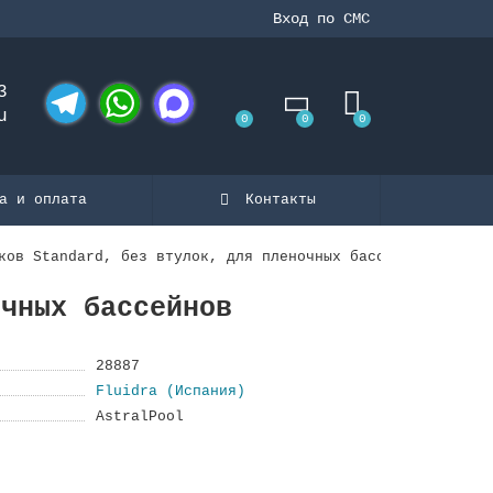
Вход по СМС
3
u
0
0
0
Telegram
WhatsApp
MAX
а и оплата
Контакты
ков Standard, без втулок, для пленочных бассейнов
очных бассейнов
28887
Fluidra (Испания)
AstralPool