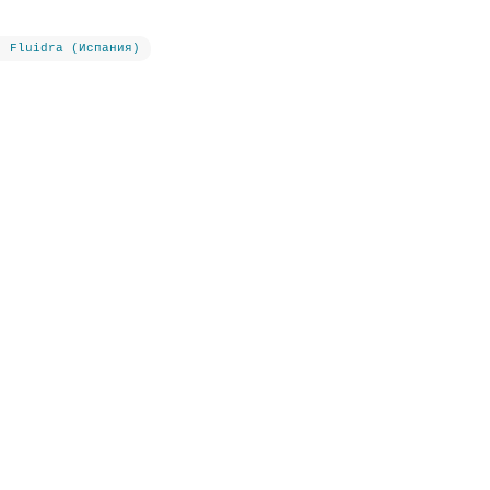
- Fluidra (Испания)
защитной крышкой
0.14
Дополнительно:
с защитной крышкой