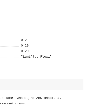
0.2
0.29
0.29
"LumiPlus Flexi"
винтами. Фланец из ABS-пластика.
авеющей стали.