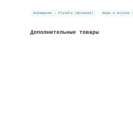
Освещение - Fluidra (Испания)
Ниши и втулки 
Дополнительные товары
Коробка распределительная, ABS-пластик, с 
Высота м:
0.1
Длина м:
0.15
Ширина м: