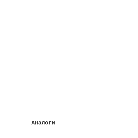
Шланг закладной для кабельной проводки, 1 
Высота м:
0.019
Длина, м:
1
Длина м:
1
Закончился
823 руб.
Закончился
Аналоги