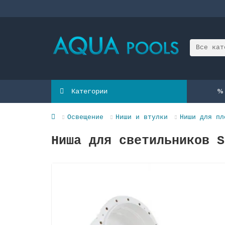
Все кат
Категории
Освещение
Ниши и втулки
Ниши для пл
Ниша для светильников S