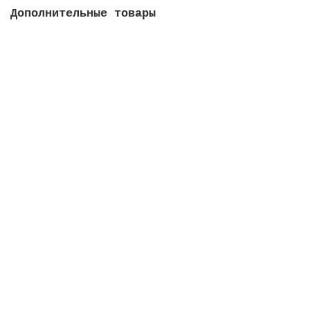
Дополнительные товары
Коробка распределительная, ABS-пластик, с защитной
крышкой
Закончился
4090 руб.