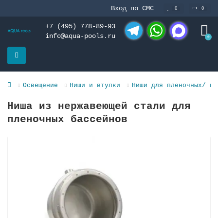
Вход по СМС
0
0
+7 (495) 778-89-93
info@aqua-pools.ru
0
Telegram
WhatsApp
MAX
Освещение
Ниши и втулки
Ниши для пленочных/ из
Ниша из нержавеющей стали для
пленочных бассейнов