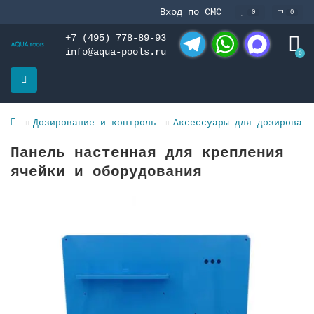
Вход по СМС
0
0
+7 (495) 778-89-93
info@aqua-pools.ru
0
Telegram
WhatsApp
MAX
Дозирование и контроль
Аксессуары для дозировани
Панель настенная для крепления
ячейки и оборудования