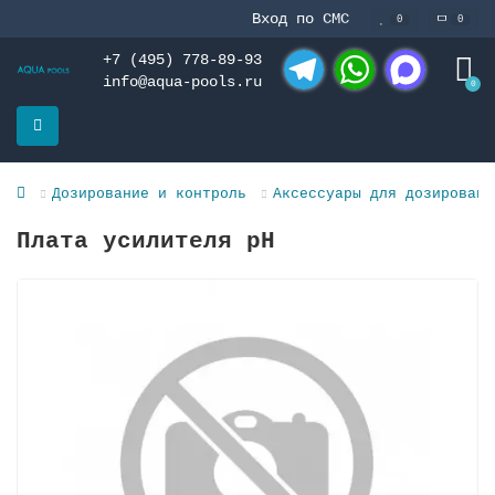
Вход по СМС
0
0
+7 (495) 778-89-93
info@aqua-pools.ru
0
Telegram
WhatsApp
MAX
Дозирование и контроль
Аксессуары для дозировани
Плата усилителя pH