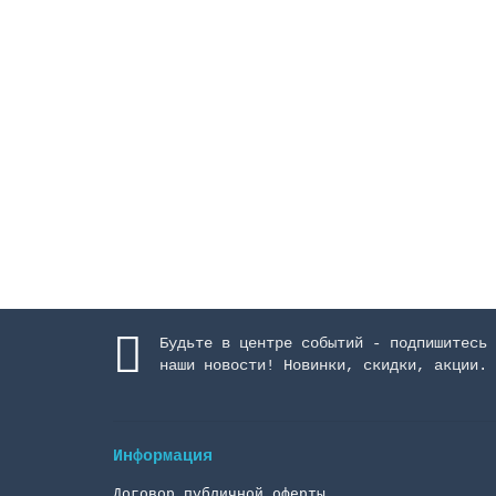
Пьезокнопка для аттракционов
Закончился
58894 руб.
Закончился
Будьте в центре событий - подпишитесь 
наши новости! Новинки, скидки, акции.
Информация
Договор публичной оферты