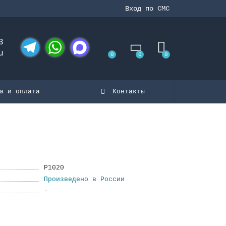
Вход по СМС
3
u
0
0
0
Telegram
WhatsApp
MAX
а и оплата
Контакты
P1020
Произведено в России
-