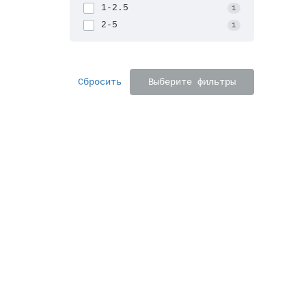
1-2.5
1
2-5
1
Решетк
Высот
Сбросить
Выберите фильтры
221 
За