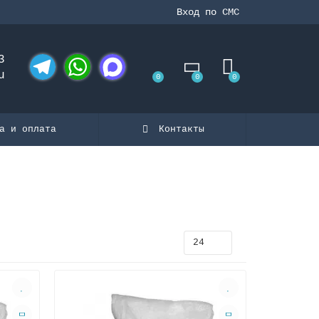
Вход по СМС
3
u
0
0
0
Telegram
WhatsApp
MAX
а и оплата
Контакты