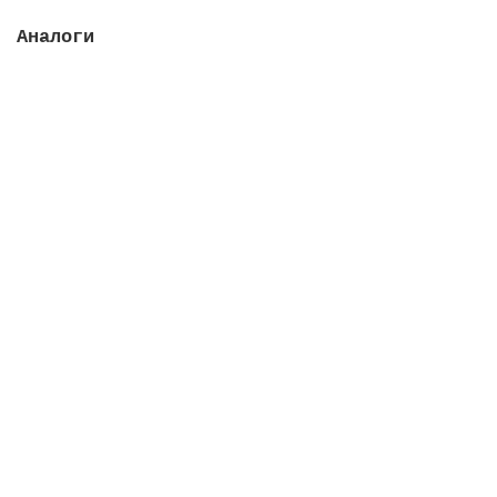
Аналоги
Светильник быстрого монтажа пластиковый Mini 50
Вт, оправа из пластика
Закончился
18683 руб.