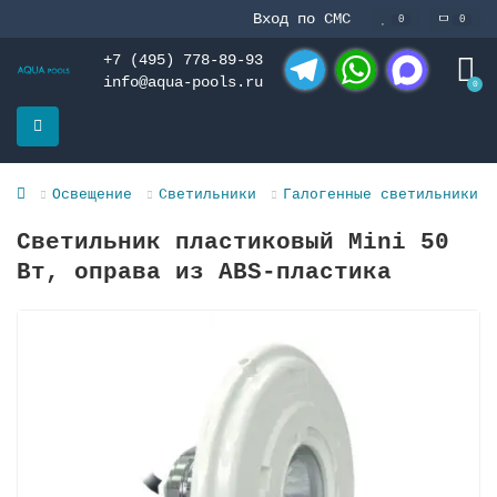
Вход по СМС
0
0
+7 (495) 778-89-93
info@aqua-pools.ru
0
Telegram
WhatsApp
MAX
Освещение
Светильники
Галогенные светильники
Светильник пластиковый Mini 50
Вт, оправa из ABS-пластика