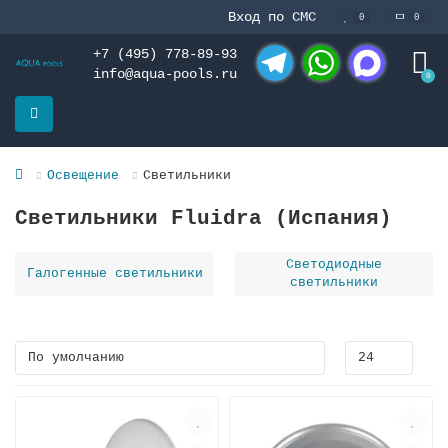
Вход по СМС
0
0
+7 (495) 778-89-93
info@aqua-pools.ru
0
Telegram
WhatsApp
MAX
Освещение
Светильники
Светильники Fluidra (Испания)
Светодиодные
Галогенные светильники
светильники