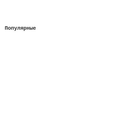
В корзину
Популярные
Насос Colorado 115 м3/ч, 5.5 кВт, III, с
префильтром (плaстиковая крыльчатка)
Закончился