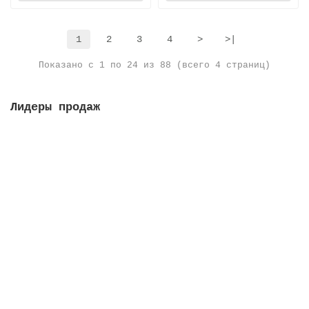
1
2
3
4
>
>|
Показано с 1 по 24 из 88 (всего 4 страниц)
Лидеры продаж
Решетка переливная, высота 35 мм, ширина 295 мм,
цвет белый