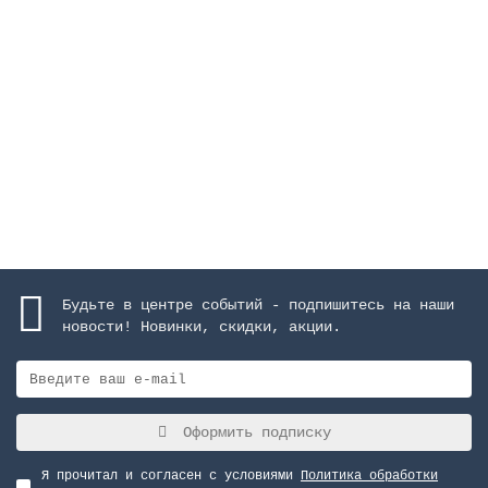
Каскад "Arched", высота 1000 м, ширина 600 мм,
AISI-316, матовое покрытие
Закончился
964067 руб.
Закончился
Будьте в центре событий - подпишитесь на наши
новости! Новинки, скидки, акции.
Оформить подписку
Я прочитал и согласен с условиями
Политика обработки