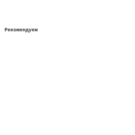
Закончился
Рекомендуем
Светильник LumiPlus Design, RGB, 2544 лм, Inox
В наличии