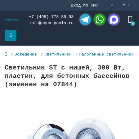
Вход по СМС
0
0
+7 (495) 778-89-93
info@aqua-pools.ru
0
Telegram
WhatsApp
MAX
Освещение
Светильники
Галогенные светильники
Светильник ST с нишей, 300 Вт,
пластик, для бетонных бассейнов
(заменен на 07844)