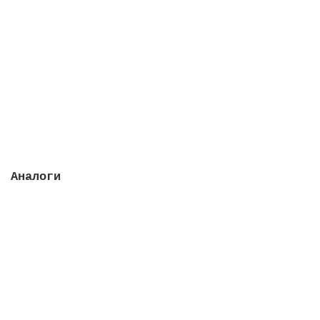
Шланг закладной для кабельной проводки, 1 м
Закончился
816 руб.
Закончился
Аналоги