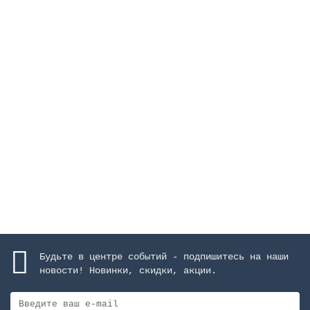
Светильник Standard с нишей, 300 Вт, пластик, для
бетонных бассейнов
Закончился
20039 руб.
Закончился
Будьте в центре событий - подпишитесь на наши
новости! Новинки, скидки, акции.