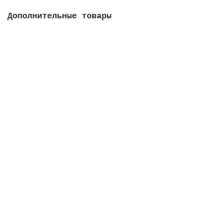
Дополнительные товары
Коробка распределительная, ABS-пластик, с защитной
крышкой
Закончился
4090 руб.