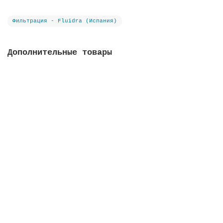
Фильтрация - Fluidra (Испания)
Дополнительные товары
Клапан гидравлический предохранительный,
соединение 50 мм
Закончился