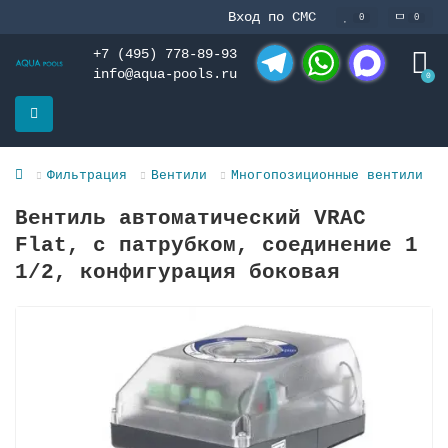
Вход по СМС
0
0
+7 (495) 778-89-93
info@aqua-pools.ru
0
Telegram
WhatsApp
MAX
Фильтрация
Вентили
Многопозиционные вентили
Вентиль автоматический VRAC
Flat, с патрубком, соединение 1
1/2, конфигурация боковая