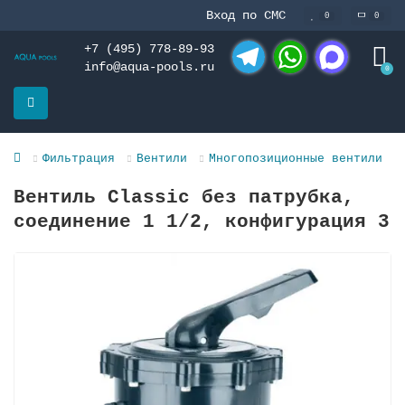
Вход по СМС
0
0
+7 (495) 778-89-93
info@aqua-pools.ru
0
Telegram
WhatsApp
MAX
Фильтрация
Вентили
Многопозиционные вентили
Вентиль Classic без патрубка,
соединение 1 1/2, кoнфигурация 3