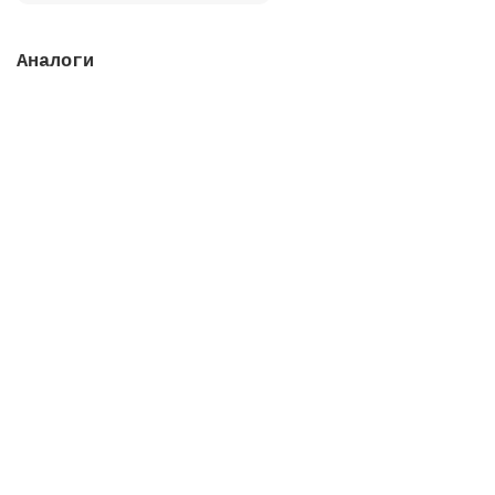
Аналоги
Вентиль Classic без патрубка, соединение 1 1/2,
конфигурация 2
Закончился