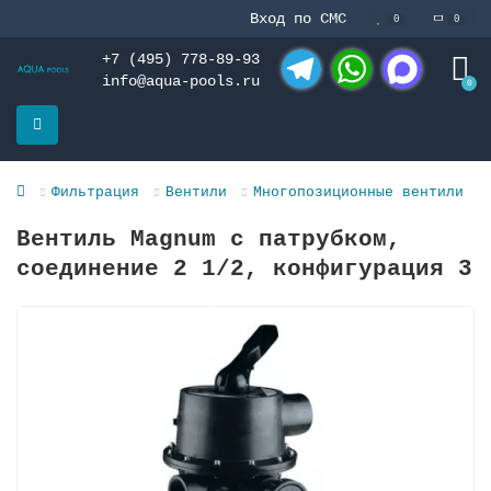
Вход по СМС
0
0
+7 (495) 778-89-93
info@aqua-pools.ru
0
Telegram
WhatsApp
MAX
Фильтрация
Вентили
Многопозиционные вентили
Вентиль Magnum с патрубком,
соединение 2 1/2, конфигурация 3