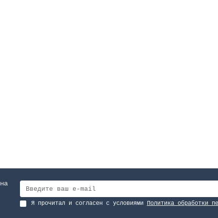
 наружный д.63 мм, для пленочных бассейнов
0.105
Ширина м:
0.105
на
Я прочитал и согласен с условиями
Политика обработки п