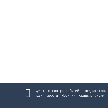
Закладная труба для форсунки 06498, задний
Высота м:
0.3
Длина, мм:
300
Длина м:
Закончился
1857 руб.
Закончился
Будьте в центре событий - подпишитесь 
наши новости! Новинки, скидки, акции.