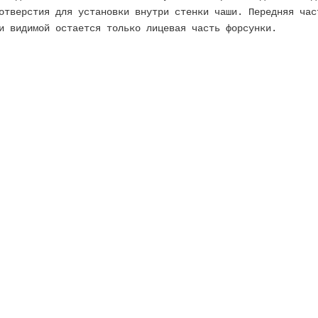
отверстия для установки внутри стенки чаши. Передняя час
и видимой остается только лицевая часть форсунки.
ужная 2, для пленочных бассейнов
0.125
Ширина м:
0.125