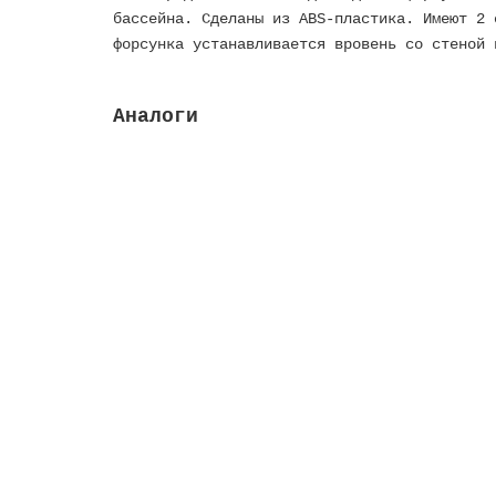
бассейна. Сделаны из ABS-пластика. Имеют 2 
форсунка устанавливается вровень со стеной 
Аналоги
Закладная труба для форсунки 2, задняя нар
Высота м:
0.3
Длина, мм:
300
Длина м: