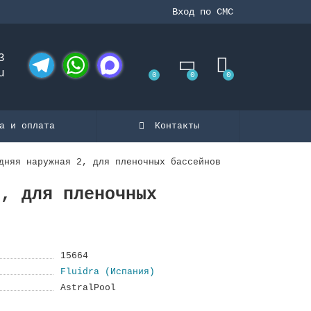
Вход по СМС
3
u
0
0
0
Telegram
WhatsApp
MAX
а и оплата
Контакты
дняя наружная 2, для пленочных бассейнов
2, для пленочных
15664
Fluidra (Испания)
AstralPool