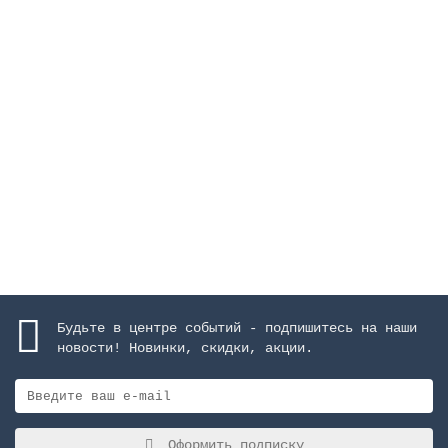
Закладная труба для форсунки 06498, задний
наружный д.63 мм, для пленочных бассейнов
Закончился
1840 руб.
Закончился
Будьте в центре событий - подпишитесь на наши
новости! Новинки, скидки, акции.
Оформить подписку