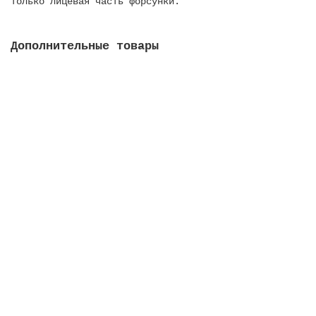
только лицевая часть форсунки.
Дополнительные товары
Форсунка выпускная Multiflow, внеш. д. 2, внутр.
д. 50 мм, для пленочных баcсейнов
Закончился