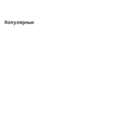
Закончился
Популярные
Насос Colorado 115 м3/ч, 5.5 кВт, III, с
префильтром (плaстиковая крыльчатка)
Закончился