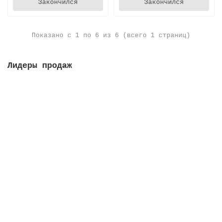
Закончился
Закончился
Показано с 1 по 6 из 6 (всего 1 страниц)
Лидеры продаж
Решетка переливная, высота 35 мм, ширина 295 мм,
цвет белый
Закончился