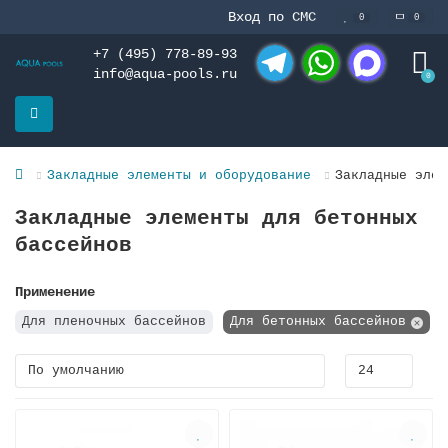
Вход по СМС
0
0
+7 (495) 778-89-93
info@aqua-pools.ru
0
Telegram
WhatsApp
MAX
Закладные элементы и оборудование
Закладные элем
Закладные элементы для бетонных
бассейнов
Применение
Для пленочных бассейнов
Для бетонных бассейнов