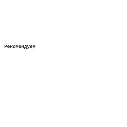
2412 руб.
Закончился
Рекомендуем
Лампа VGE, T5 Base F, мощность 16 Вт