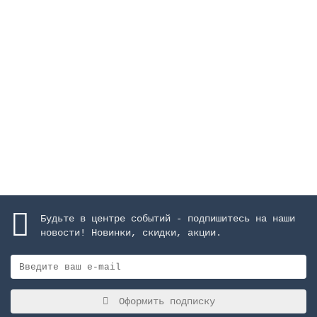
Каскад "Arched", высота 1000 м, ширина 600 мм,
AISI-316, матовое покрытие
Закончился
964067 руб.
Закончился
Будьте в центре событий - подпишитесь на наши
новости! Новинки, скидки, акции.
Оформить подписку