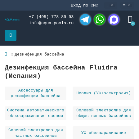
Вход по СМС
0
0
+7 (495) 778-89-93
info@aqua-pools.ru
0
Telegram
WhatsApp
MAX
Дезинфекция бассейна
Дезинфекция бассейна Fluidra
(Испания)
Аксессуары для
Неолиз (УФ+электролиз)
дезинфекции бассейна
Система автоматического
Солевой электролиз для
обеззараживания озоном
общественных бассейнов
Солевой электролиз для
УФ-обеззараживание
частных бассейнов