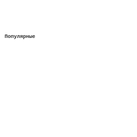
57959 руб.
В корзину
Популярные
Насос Colorado 115 м3/ч, 5.5 кВт, III, с
префильтром (плaстиковая крыльчатка)