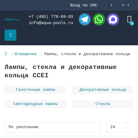
Вход по СМС
0
0
+7 (495) 778-89-93
info@aqua-pools.ru
0
Telegram
WhatsApp
MAX
Освещение
Лампы, стекла и декоративные кольца
Лампы, стекла и декоративные
кольца CCEI
Галогенные лампы
Декоративные кольца
Светодиодные лампы
Стекла