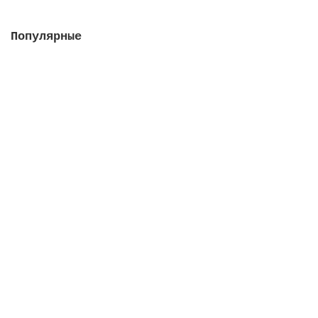
Популярные
Насос Colorado 115 м3/ч, 5.5 кВт, III, с
префильтром (плaстиковая крыльчатка)
Закончился