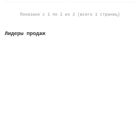
Показано с 1 по 2 из 2 (всего 1 страниц)
Лидеры продаж
Решетка переливная, высота 35 мм, ширина 295 мм,
цвет белый
Закончился