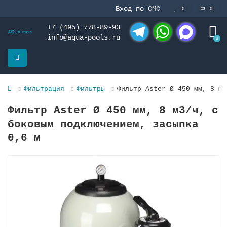
Вход по СМС
0
0
+7 (495) 778-89-93
info@aqua-pools.ru
0
Telegram
WhatsApp
MAX
Фильтрация
Фильтры
Фильтр Aster Ø 450 мм, 8 м3
Фильтр Aster Ø 450 мм, 8 м3/ч, с
боковым подключением, засыпка
0,6 м