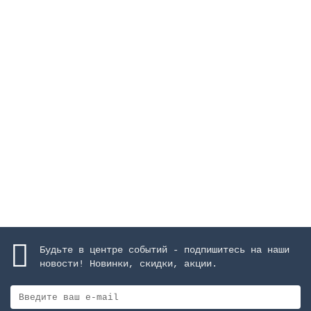
Фильтр Aster ОС-1 Ø 450 мм, 8 м3/ч, с боковым
подключением, засыпка 0,6 м
Закончился
120034 руб.
Закончился
Будьте в центре событий - подпишитесь на наши
новости! Новинки, скидки, акции.