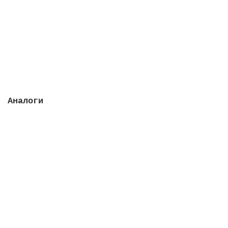
Закончился
71978 руб.
Закончился
Аналоги