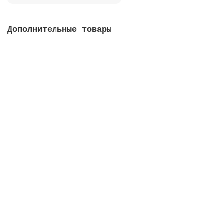
Дополнительные товары
Вентиль Classic с патрубком, соединение 1 1/2,
конфигурaция 3
Закончился