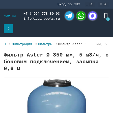
Вход по СМС
0
0
+7 (495) 778-89-93
info@aqua-pools.ru
0
Telegram
WhatsApp
MAX
Фильтрация
Фильтры
Фильтр Aster Ø 350 мм, 5 м3
Фильтр Aster Ø 350 мм, 5 м3/ч, с
боковым подключениeм, засыпка
0,6 м