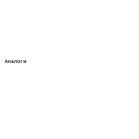
Закончился
73080 руб.
Закончился
Аналоги