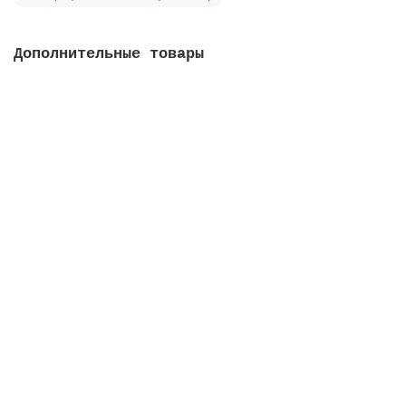
Дополнительные товары
Вентиль Classic с патрубком, соединение 1 1/2,
конфигурaция 3
Закончился