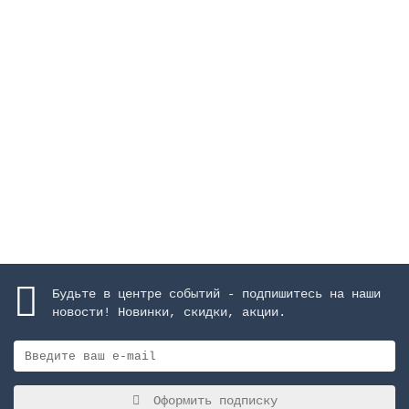
Фильтр Aster Ø 350 мм, 5 м3/ч, с боковым
подключением, засыпка 0,6 м
Закончился
96579 руб.
Закончился
Будьте в центре событий - подпишитесь на наши
новости! Новинки, скидки, акции.
Оформить подписку