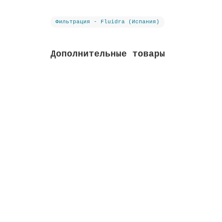
Фильтрация - Fluidra (Испания)
Дополнительные товары
Вентиль Classic с патрубком, соединение 1 
Высота м:
0.32
Длина м:
0.19
Ширина м