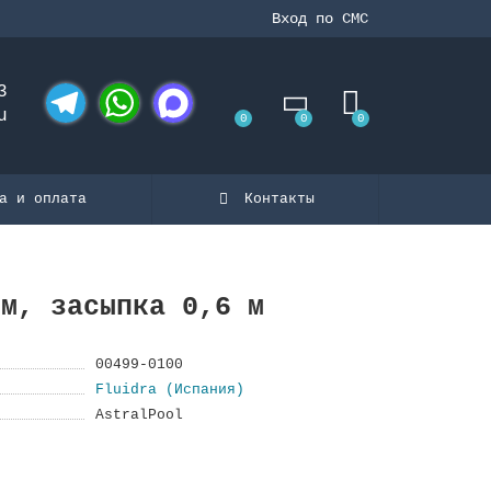
Вход по СМС
3
u
0
0
0
Telegram
WhatsApp
MAX
а и оплата
Контакты
ем, засыпка 0,6 м
00499-0100
Fluidra (Испания)
AstralPool