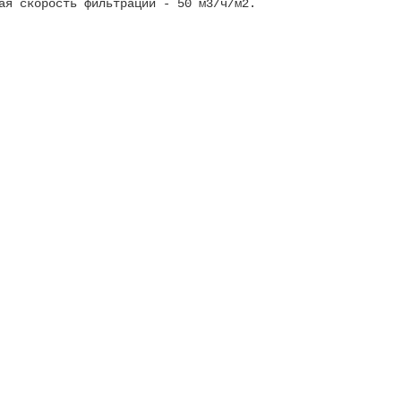
ая скорость фильтрации - 50 м3/ч/м2.
акция 3-7 мм