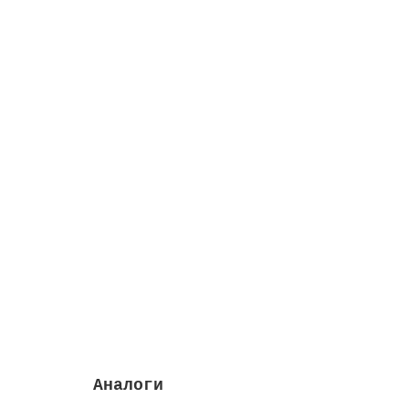
Насос Victoria Plus Silent 16 м3/ч, 0.78 к
Высота м:
0.41
Префильтр входит:
да
Дли
Закончился
107526 руб.
Закончился
Аналоги