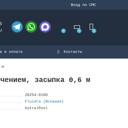
Вход по СМС
3
u
0
0
0
Telegram
WhatsApp
MAX
а и оплата
Контакты
 м
ючением, засыпка 0,6 м
28254-0100
Fluidra (Испания)
AstralPool